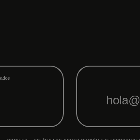
vados
hola@