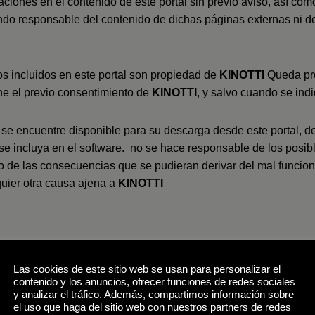
aciones en el contenido de este portal sin previo aviso, así com
do responsable del contenido de dichas páginas externas ni de
os incluidos en este portal son propiedad de
KINOTTI
Queda pro
ene el previo consentimiento de
KINOTTI
, y salvo cuando se indi
ue se encuentre disponible para su descarga desde este portal, 
 se incluya en el software. no se hace responsable de los posi
 o de las consecuencias que se pudieran derivar del mal funcio
quier otra causa ajena a
KINOTTI
Las cookies de este sitio web se usan para personalizar el
contenido y los anuncios, ofrecer funciones de redes sociales
y analizar el tráfico. Además, compartimos información sobre
 diciembre, de Protección de Datos Personales y garantía de l
el uso que haga del sitio web con nuestros partners de redes
umplimentar algún formulario de inscripción, solicitud o consu