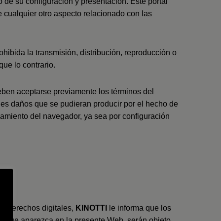
o de su configuración y presentación. Este portal
 cualquier otro aspecto relacionado con las
hibida la transmisión, distribución, reproducción o
que lo contrario.
deben aceptarse previamente los términos del
bles daños que se pudieran producir por el hecho de
namiento del navegador, ya sea por configuración
os derechos digitales,
KINOTTI
le informa que los
lta que aparezca en la presente Web, serán objeto