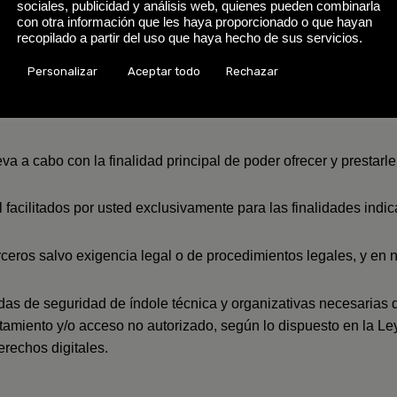
sociales, publicidad y análisis web, quienes pueden combinarla
tos (denominado “
USUARIOS WEB
”) cuyo responsable es
KIN
con otra información que les haya proporcionado o que hayan
recopilado a partir del uso que haya hecho de sus servicios.
oposición, supresión, portabilidad y limitación al tratamiento de
Personalizar
Aceptar todo
Rechazar
te en materia de protección de datos, puede comunicarlo por esc
va a cabo con la finalidad principal de poder ofrecer y prestarle
 facilitados por usted exclusivamente para las finalidades indi
ceros salvo exigencia legal o de procedimientos legales, y en 
das de seguridad de índole técnica y organizativas necesarias 
tratamiento y/o acceso no autorizado, según lo dispuesto en la L
rechos digitales.