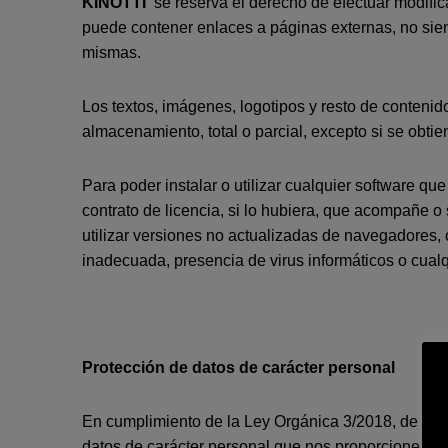
KINOTTI
se reserva el derecho de efectuar modific
puede contener enlaces a páginas externas, no sien
mismas.
Los textos, imágenes, logotipos y resto de contenid
almacenamiento, total o parcial, excepto si se obti
Para poder instalar o utilizar cualquier software q
contrato de licencia, si lo hubiera, que acompañe o
utilizar versiones no actualizadas de navegadores,
inadecuada, presencia de virus informáticos o cual
Protección de datos de carácter personal
En cumplimiento de la Ley Orgánica 3/2018, de 5 de
datos de carácter personal que nos proporcione al c